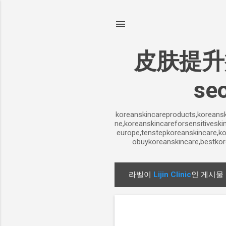
皮肤提升疗程
seo
koreanskincareproducts,koreansk
ne,koreanskincareforsensitiveski
europe,tenstepkoreanskincare,ko
obuykoreanskincare,bestkor
라벨이
Lijin Clinic
인 게시물
글