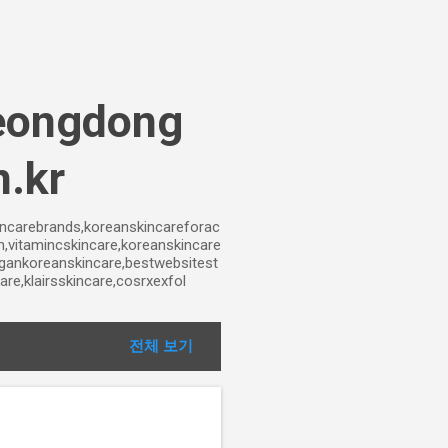
ongdong
n.kr
incarebrands,koreanskincareforac
n,vitamincskincare,koreanskincare
egankoreanskincare,bestwebsitest
e,klairsskincare,cosrxexfol
전체 보기