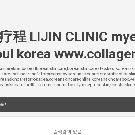
기본 콘텐츠로 건너뛰기
 LIJIN CLINIC mye
ul korea www.collage
incarebrands,bestkoreanskincare,koreanskincarestep,bestkoreansk
n,koreanskincaresafeforpregnancy,koreanskincareforcombinationski
reanskincareforrosacea,koreanskincareonline,koreanskincarebox,v
eanskincarefor40s,koreanskincareforoilyacneproneskin,misshaskincar
 표시
검색결과 없음