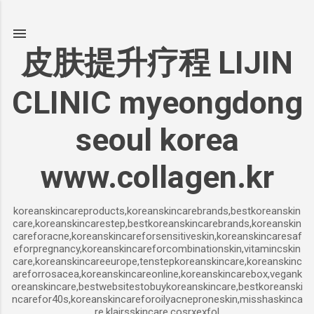
기본 콘텐츠로 건너뛰기
皮肤提升疗程 LIJIN
CLINIC myeongdong
seoul korea
www.collagen.kr
koreanskincareproducts,koreanskincarebrands,bestkoreanskin
care,koreanskincarestep,bestkoreanskincarebrands,koreanskin
careforacne,koreanskincareforsensitiveskin,koreanskincaresaf
eforpregnancy,koreanskincareforcombinationskin,vitamincskin
care,koreanskincareeurope,tenstepkoreanskincare,koreanskinc
areforrosacea,koreanskincareonline,koreanskincarebox,vegank
oreanskincare,bestwebsitestobuykoreanskincare,bestkoreanski
ncarefor40s,koreanskincareforoilyacneproneskin,misshaskinca
re,klairsskincare,cosrxexfol